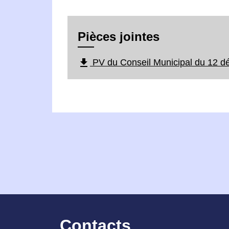
Pièces jointes
file_download
PV du Conseil Municipal du 12 d
Contacts