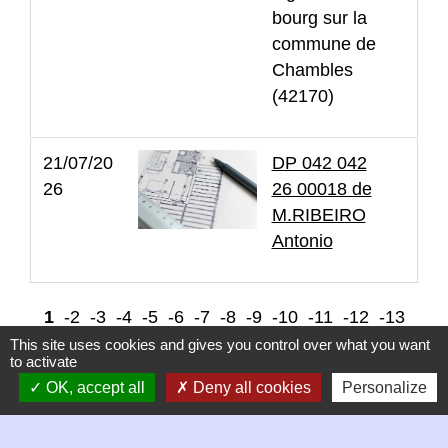
bourg sur la
commune de
Chambles
(42170)
21/07/20
DP 042 042
26
26 00018 de
M.RIBEIRO
Antonio
1
-2
-3
-4
-5
-6
-7
-8
-9
-10
-11
-12
-13
This site uses cookies and gives you control over what you want
-14
-15
-16
-17
-18
-19
-20
-21
-22
-23
to activate
OK, accept all
-24
-25
-26
Deny all cookies
-27
-28
-29
-30
Personalize