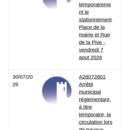
temporaireme
nt le
stationnement
Place de la
mairie et Rue
de la Pive -
vendredi 7
aout 2026
30/07/20
A26072801
26
Arrêté
municipal
réglementant,
à titre
temporaire, la
circulation lors
de travaux -