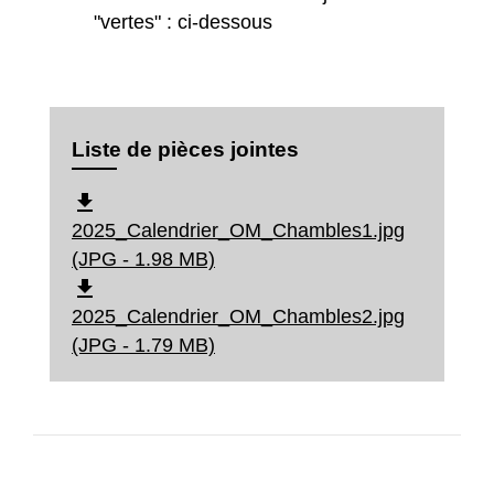
"vertes" : ci-dessous
Liste de pièces jointes
file_download
2025_Calendrier_OM_Chambles1.jpg
(JPG - 1.98 MB)
file_download
2025_Calendrier_OM_Chambles2.jpg
(JPG - 1.79 MB)