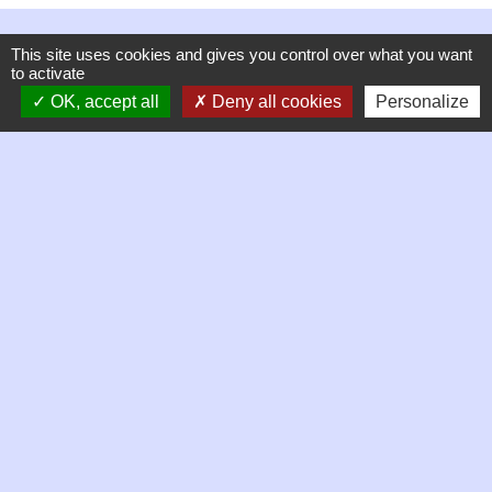
This site uses cookies and gives you control over what you want
to activate
OK, accept all
Deny all cookies
Personalize
Contacts
Commune de Chambles
21 Place de la mairie, Le Bourg
42170 Chambles - FRANCE
+33 4 77 52 38 90
Contact par formulaire
Horaires d'ouverture de la mairie
Mardi 9h à 12h
Jeudi 9h à 13h
Vendredi 9h à 13h puis 14h à 17h
Samedi matin de 9h à 12h, permanence des élus