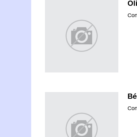
Ol
Con
Bé
Con