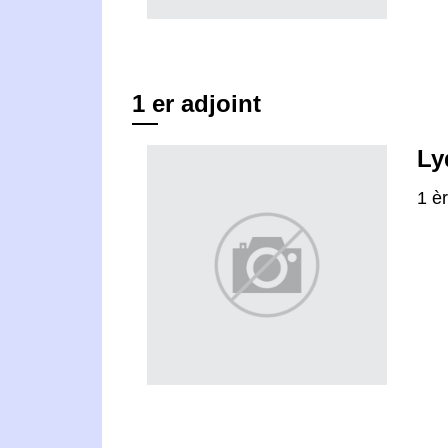
1 er adjoint
Ly
1 è