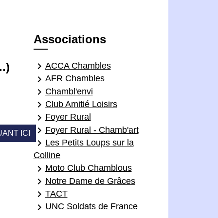
Associations
.)
keyboard_arrow_right
ACCA Chambles
keyboard_arrow_right
AFR Chambles
keyboard_arrow_right
Chambl'envi
keyboard_arrow_right
Club Amitié Loisirs
keyboard_arrow_right
Foyer Rural
keyboard_arrow_right
Foyer Rural - Chamb'art
ANT ICI
keyboard_arrow_right
Les Petits Loups sur la
Colline
keyboard_arrow_right
Moto Club Chamblous
keyboard_arrow_right
Notre Dame de Grâces
keyboard_arrow_right
TACT
keyboard_arrow_right
UNC Soldats de France