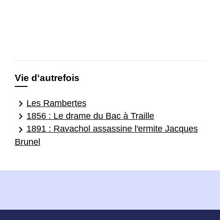
Vie d'autrefois
keyboard_arrow_right
Les Rambertes
keyboard_arrow_right
1856 : Le drame du Bac à Traille
keyboard_arrow_right
1891 : Ravachol assassine l'ermite Jacques
Brunel