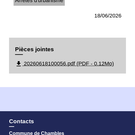
Arrêtés d'urbanisme
18/06/2026
Pièces jointes
file_download
20260618100056.pdf (PDF - 0.12Mo)
Contacts
Commune de Chambles