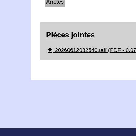
Arrêtés
Pièces jointes
file_download
20260612082540.pdf (PDF - 0.0