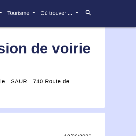
search
Tourisme
Où trouver ...
ion de voirie
rie - SAUR - 740 Route de