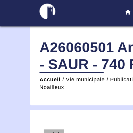
home
A26060501 Arr
- SAUR - 740 
Accueil
/
Vie municipale
/
Publicat
Noailleux