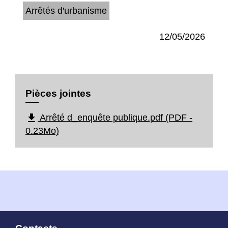
Arrêtés d'urbanisme
12/05/2026
Pièces jointes
file_download
Arrêté d_enquête publique.pdf (PDF -
0.23Mo)