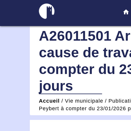
home
A26011501 Arr
cause de tra
compter du 23
jours
Accueil
/
Vie municipale
/
Publicat
Peybert à compter du 23/01/2026 p