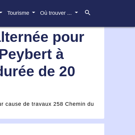
search
Tourisme
Où trouver ...
alternée pour
Peybert à
durée de 20
our cause de travaux 258 Chemin du