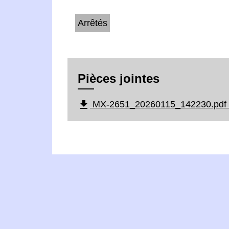
Arrêtés
Pièces jointes
file_download
MX-2651_20260115_142230.pdf 