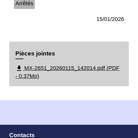
Arrêtés
15/01/2026
Pièces jointes
file_download
MX-2651_20260115_142014.pdf (PDF
- 0.37Mo)
Contacts