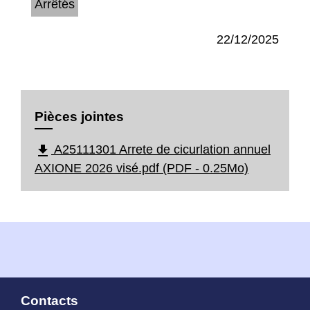
Arrêtés
22/12/2025
Pièces jointes
file_download
A25111301 Arrete de cicurlation annuel
AXIONE 2026 visé.pdf (PDF - 0.25Mo)
Contacts