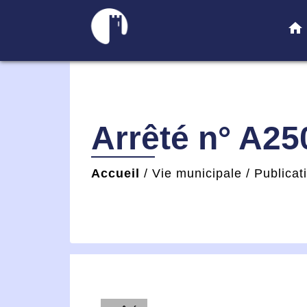
home
Arrêté n° A2
Accueil
/
Vie municipale
/
Publicat