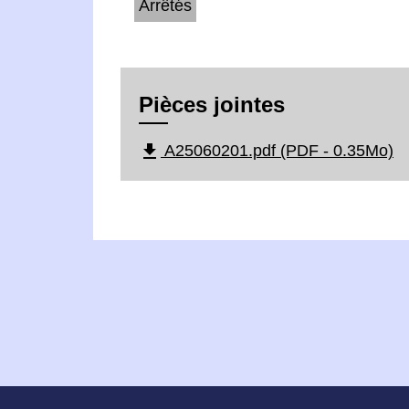
Arrêtés
Pièces jointes
file_download
A25060201.pdf (PDF - 0.35Mo)