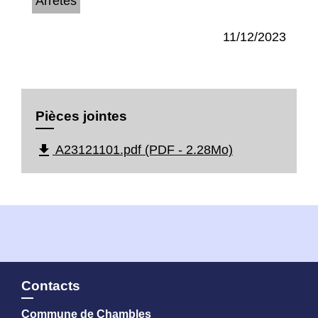
Arrêtés
11/12/2023
Pièces jointes
file_download
A23121101.pdf (PDF - 2.28Mo)
Contacts
Commune de Chambles