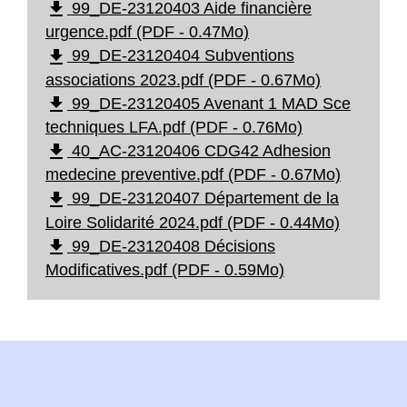
file_download
99_DE-23120403 Aide financière
urgence.pdf (PDF - 0.47Mo)
file_download
99_DE-23120404 Subventions
associations 2023.pdf (PDF - 0.67Mo)
file_download
99_DE-23120405 Avenant 1 MAD Sce
techniques LFA.pdf (PDF - 0.76Mo)
file_download
40_AC-23120406 CDG42 Adhesion
medecine preventive.pdf (PDF - 0.67Mo)
file_download
99_DE-23120407 Département de la
Loire Solidarité 2024.pdf (PDF - 0.44Mo)
file_download
99_DE-23120408 Décisions
Modificatives.pdf (PDF - 0.59Mo)