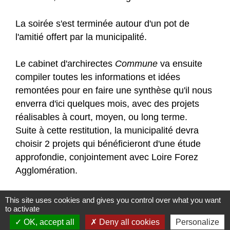
La soirée s'est terminée autour d'un pot de
l'amitié offert par la municipalité.
Le cabinet d'archirectes
Commune
va ensuite
compiler toutes les informations et idées
remontées pour en faire une synthèse qu'il nous
enverra d'ici quelques mois, avec des projets
réalisables à court, moyen, ou long terme.
Suite à cette restitution, la municipalité devra
choisir 2 projets qui bénéficieront d'une étude
approfondie, conjointement avec Loire Forez
Agglomération.
Merci à Estelle Redon et Paul Cassar pour les
This site uses cookies and gives you control over what you want
to activate
photos.
OK, accept all
Deny all cookies
Personalize