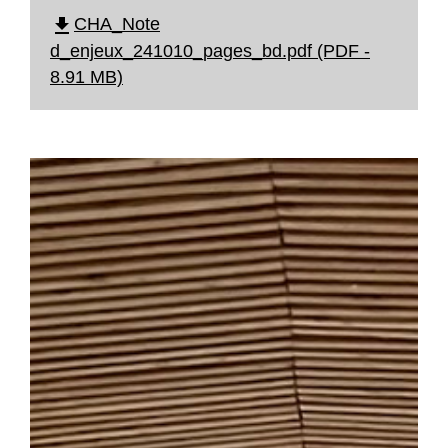
file_download
CHA_Note
d_enjeux_241010_pages_bd.pdf (PDF -
8.91 MB)