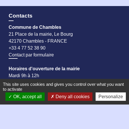
Contacts
Commune de Chambles
21 Place de la mairie, Le Bourg
42170 Chambles - FRANCE
+33 4 77 52 38 90
Contact par formulaire
Horaires d'ouverture de la mairie
Mardi 9h à 12h
Jeudi 9h à 13h
This site uses cookies and gives you control over what you want
to activate
Vendredi 9h à 13h puis 14h à 17h
Samedi matin de 9h à 12h, permanence des élus
OK, accept all
Deny all cookies
Personalize
Liens