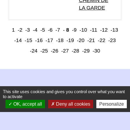
CHEMIN DE
LA GARDE
1
-2
-3
-4
-5
-6
-7
-
8
-9
-10
-11
-12
-13
-14
-15
-16
-17
-18
-19
-20
-21
-22
-23
-24
-25
-26
-27
-28
-29
-30
This site uses cookies and gives you control over what you want
to activate
Contacts
OK, accept all
Deny all cookies
Personalize
Commune de Chambles
21 Place de la mairie, Le Bourg
42170 Chambles - FRANCE