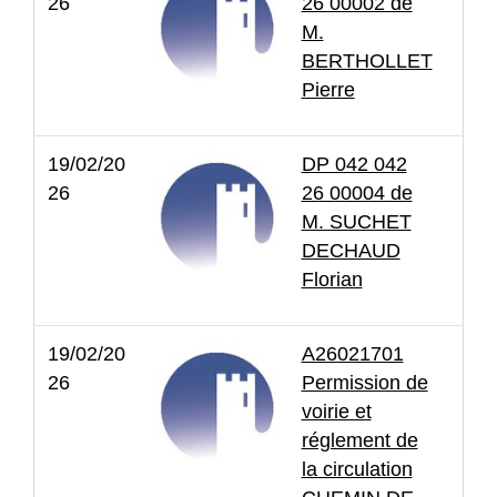
26
26 00002 de
M.
BERTHOLLET
Pierre
19/02/20
DP 042 042
26
26 00004 de
M. SUCHET
DECHAUD
Florian
19/02/20
A26021701
26
Permission de
voirie et
réglement de
la circulation