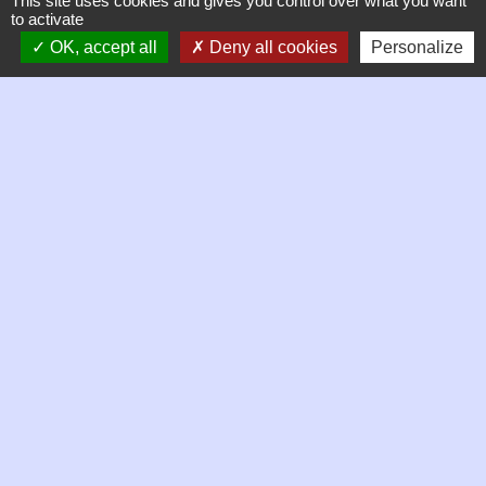
This site uses cookies and gives you control over what you want
to activate
OK, accept all
Deny all cookies
Personalize
Contacts
Commune de Chambles
21 Place de la mairie, Le Bourg
42170 Chambles - FRANCE
+33 4 77 52 38 90
Contact par formulaire
Horaires d'ouverture de la mairie
Mardi 9h à 12h
Jeudi 9h à 13h
Vendredi 9h à 13h puis 14h à 17h
Samedi matin de 9h à 12h, permanence des élus
Liens