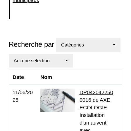
municipaux
Recherche par
Catégories
Aucune selection
Date
Nom
11/06/20
DP042042250
25
0016 de AXE
ECOLOGIE
Installation
d'un auvent
avec